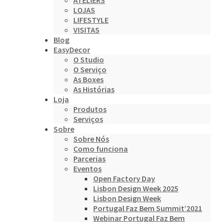
ATELIERS
LOJAS
LIFESTYLE
VISITAS
Blog
EasyDecor
O Studio
O Serviço
As Boxes
As Histórias
Loja
Produtos
Serviços
Sobre
Sobre Nós
Como funciona
Parcerias
Eventos
Open Factory Day
Lisbon Design Week 2025
Lisbon Design Week
Portugal Faz Bem Summit’2021
Webinar Portugal Faz Bem