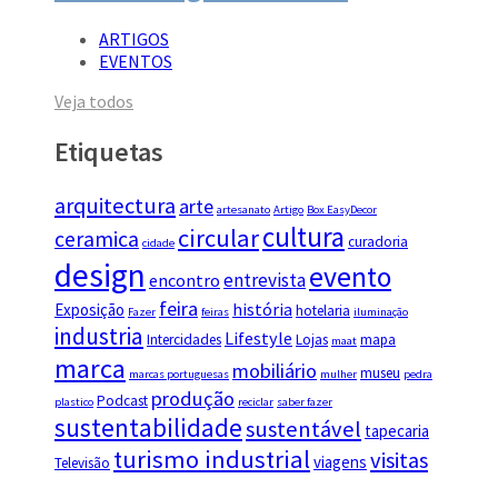
ARTIGOS
EVENTOS
Veja todos
Etiquetas
arquitectura
arte
artesanato
Artigo
Box EasyDecor
cultura
circular
ceramica
curadoria
cidade
design
evento
entrevista
encontro
feira
história
Exposição
hotelaria
Fazer
feiras
iluminação
industria
Lifestyle
Intercidades
Lojas
mapa
maat
marca
mobiliário
museu
marcas portuguesas
mulher
pedra
produção
Podcast
plastico
reciclar
saber fazer
sustentabilidade
sustentável
tapecaria
turismo industrial
visitas
viagens
Televisão